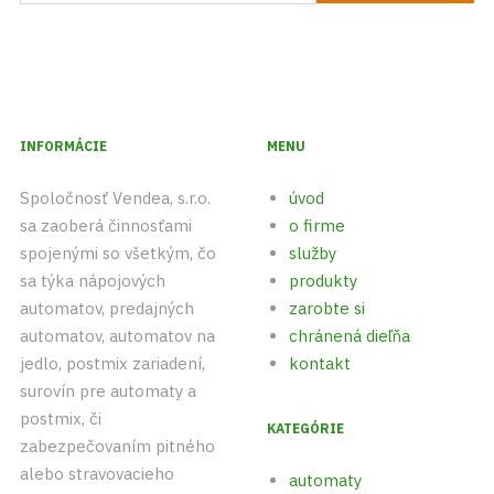
INFORMÁCIE
MENU
Spoločnosť Vendea, s.r.o.
úvod
sa zaoberá činnosťami
o firme
spojenými so všetkým, čo
služby
sa týka nápojových
produkty
automatov, predajných
zarobte si
automatov, automatov na
chránená dieľňa
jedlo, postmix zariadení,
kontakt
surovín pre automaty a
postmix, či
KATEGÓRIE
zabezpečovaním pitného
alebo stravovacieho
automaty