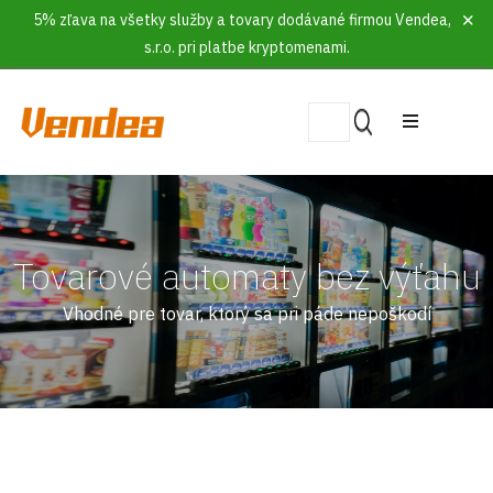
5% zľava na všetky služby a tovary dodávané firmou Vendea,
s.r.o. pri platbe kryptomenami.
Tovarové automaty bez výťahu
Vhodné pre tovar, ktorý sa pri páde nepoškodí