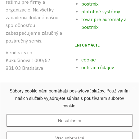
režimu pre firmy a
postmix
organizácie. Na všetky
platobné systémy
zariadenia dodané našou
tovar pre automaty a
spoločnosťou
postmix
zabezpečujeme záručný a
pozáručný servis.
INFORMÁCIE
Vendea, s.r.o.
cookie
Kukučínova 1000/52
ochrana údajov
831 03 Bratislava
+421 (0)903 542 893
Súbory cookie nám pomáhajú poskytovať služby. Používaním
+421 (0)915 742 891
našich služieb vyjadrujete súhlas s používaním súborov
cookie.
Nesúhlasím
Copyright © 2004 - 2026 Vendea, s.r.o
.
Všetky práva vyhradené.
Viac informácií