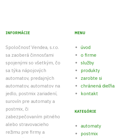
INFORMÁCIE
MENU
Spoločnosť Vendea, s.r.o.
úvod
sa zaoberá činnosťami
o firme
spojenými so všetkým, čo
služby
sa týka nápojových
produkty
automatov, predajných
zarobte si
automatov, automatov na
chránená dieľňa
jedlo, postmix zariadení,
kontakt
surovín pre automaty a
postmix, či
KATEGÓRIE
zabezpečovaním pitného
alebo stravovacieho
automaty
režimu pre firmy a
postmix