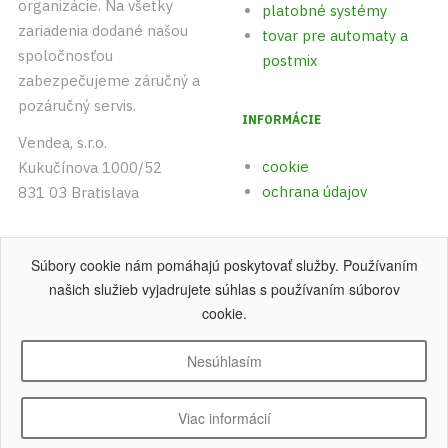
organizácie. Na všetky
platobné systémy
zariadenia dodané našou
tovar pre automaty a
spoločnosťou
postmix
zabezpečujeme záručný a
pozáručný servis.
INFORMÁCIE
Vendea, s.r.o.
cookie
Kukučínova 1000/52
ochrana údajov
831 03 Bratislava
+421 (0)903 542 893
Súbory cookie nám pomáhajú poskytovať služby. Používaním
+421 (0)915 742 891
našich služieb vyjadrujete súhlas s používaním súborov
cookie.
Nesúhlasím
Copyright © 2004 - 2026 Vendea, s.r.o
.
Všetky práva vyhradené.
Viac informácií