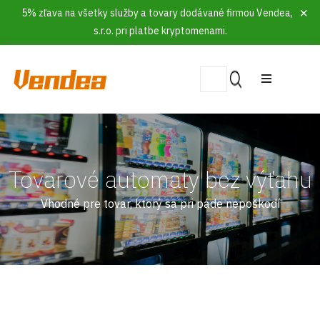
5% zľava na všetky služby a tovary dodávané firmou Vendea,
s.r.o. pri platbe kryptomenami.
Tovarové automaty bez výťahu
Vhodné pre tovar, ktorý sa pri páde nepoškodí