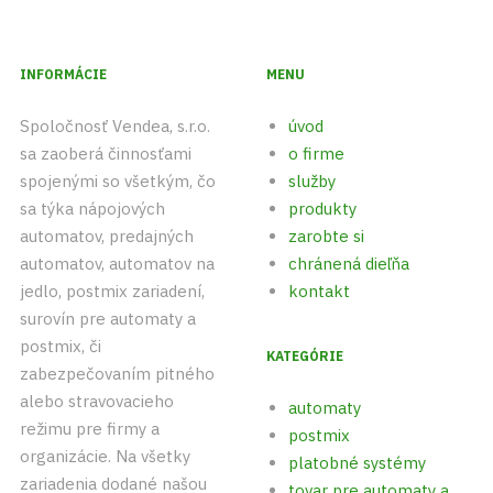
INFORMÁCIE
MENU
Spoločnosť Vendea, s.r.o.
úvod
sa zaoberá činnosťami
o firme
spojenými so všetkým, čo
služby
sa týka nápojových
produkty
automatov, predajných
zarobte si
automatov, automatov na
chránená dieľňa
jedlo, postmix zariadení,
kontakt
surovín pre automaty a
postmix, či
KATEGÓRIE
zabezpečovaním pitného
alebo stravovacieho
automaty
režimu pre firmy a
postmix
organizácie. Na všetky
platobné systémy
zariadenia dodané našou
tovar pre automaty a