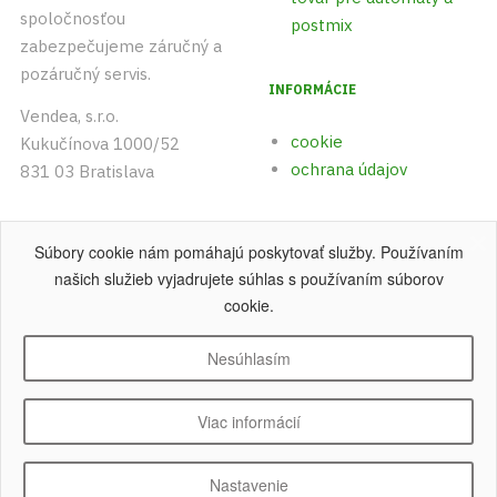
spoločnosťou
postmix
zabezpečujeme záručný a
pozáručný servis.
INFORMÁCIE
Vendea, s.r.o.
cookie
Kukučínova 1000/52
ochrana údajov
831 03 Bratislava
+421 (0)903 542 893
Súbory cookie nám pomáhajú poskytovať služby. Používaním
+421 (0)915 742 891
našich služieb vyjadrujete súhlas s používaním súborov
cookie.
Nesúhlasím
Copyright © 2004 - 2026 Vendea, s.r.o
.
Všetky práva vyhradené.
Viac informácií
Nastavenie