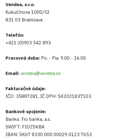
Vendea, s.r.o.
Kukučínova 1000/52
831 03 Bratislava
Telefón:
+421 (0)903 542 893
Pracovná doba:
Po. - Pia. 9.00 - 16.00
Email:
vendea@vendea.sk
Fakturačné údaje:
IČO: 35887281, IČ DPH: SK2021837103
Bankové spojenie:
Banka: Fio banka, a.s.
SWIFT: FIOZSKBA
IBAN: SK67 8330 000 00029 0123 7653