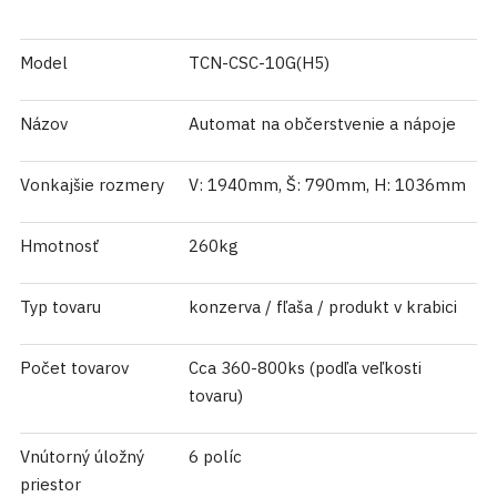
Model
TCN-CSC-10G(H5)
Názov
Automat na občerstvenie a nápoje
Vonkajšie rozmery
V: 1940mm, Š: 790mm, H: 1036mm
Hmotnosť
260kg
Typ tovaru
konzerva / fľaša / produkt v krabici
Počet tovarov
Cca 360-800ks (podľa veľkosti
tovaru)
Vnútorný úložný
6 políc
priestor