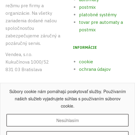
režimu pre firmy a
postmix
organizácie. Na všetky
platobné systémy
zariadenia dodané našou
tovar pre automaty a
spoločnosťou
postmix
zabezpečujeme záručný a
pozáručný servis.
INFORMÁCIE
Vendea, s.r.o.
cookie
Kukučínova 1000/52
ochrana údajov
831 03 Bratislava
+421 (0)903 542 893
Súbory cookie nám pomáhajú poskytovať služby. Používaním
+421 (0)915 742 891
našich služieb vyjadrujete súhlas s používaním súborov
cookie.
Nesúhlasím
Copyright © 2004 - 2026 Vendea, s.r.o
.
Všetky práva vyhradené.