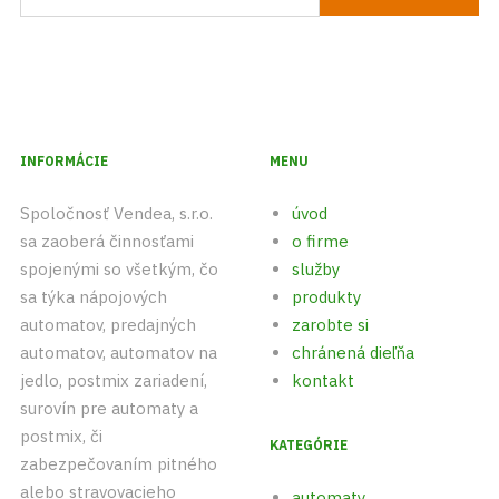
INFORMÁCIE
MENU
Spoločnosť Vendea, s.r.o.
úvod
sa zaoberá činnosťami
o firme
spojenými so všetkým, čo
služby
sa týka nápojových
produkty
automatov, predajných
zarobte si
automatov, automatov na
chránená dieľňa
jedlo, postmix zariadení,
kontakt
surovín pre automaty a
postmix, či
KATEGÓRIE
zabezpečovaním pitného
alebo stravovacieho
automaty