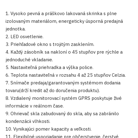
1. Vysoko pevná a práškovo lakovaná skrinka s plne
izolovaným materiálom, energeticky úsporná predajná
jednotka.
2. LED osvetlenie.
3. Priehľadové okno s trojitým zasklením.
4. Každý zásobník sa nakloní o 45 stupňov pre rýchle a
jednoduché vkladanie.
5. Nastaviteľná priehradka a výška police.
6. Teplota nastaviteľná v rozsahu 4 až 25 stupňov Celzia.
7. Snímače predaja/garantovaným systémom dodania
tovaru(drží kredit až do doručenia produktu).
8. Vzdialený monitorovací systém GPRS poskytuje živé
informácie v reálnom čase.
9. Ohrievač skla zabudovaný do skla, aby sa zabránilo
kondenzácii vlhkosti.
10. Vynikajúci pomer kapacity a veľkosti.
11. Flexibilné usporiadanie pre občerstvenie, čerstvé