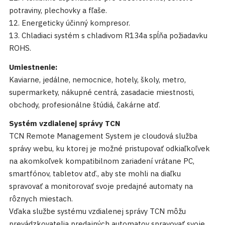
potraviny, plechovky a fľaše.
12. Energeticky účinný kompresor.
13. Chladiaci systém s chladivom R134a spĺňa požiadavku
ROHS.
Umiestnenie:
Kaviarne, jedálne, nemocnice, hotely, školy, metro,
supermarkety, nákupné centrá, zasadacie miestnosti,
obchody, profesionálne štúdiá, čakárne atď.
Systém vzdialenej správy TCN
TCN Remote Management System je cloudová služba
správy webu, ku ktorej je možné pristupovať odkiaľkoľvek
na akomkoľvek kompatibilnom zariadení vrátane PC,
smartfónov, tabletov atď., aby ste mohli na diaľku
spravovať a monitorovať svoje predajné automaty na
rôznych miestach.
Vďaka službe systému vzdialenej správy TCN môžu
prevádzkovatelia predajných automatov spravovať svoje