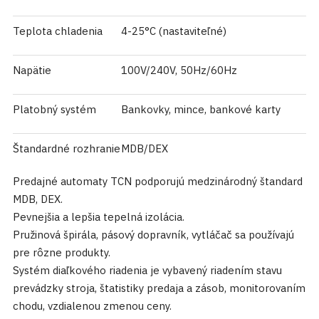
Teplota chladenia
4-25°C (nastaviteľné)
Napätie
100V/240V, 50Hz/60Hz
Platobný systém
Bankovky, mince, bankové karty
Štandardné rozhranie
MDB/DEX
Predajné automaty TCN podporujú medzinárodný štandard
MDB, DEX.
Pevnejšia a lepšia tepelná izolácia.
Pružinová špirála, pásový dopravník, vytláčač sa používajú
pre rôzne produkty.
Systém diaľkového riadenia je vybavený riadením stavu
prevádzky stroja, štatistiky predaja a zásob, monitorovaním
chodu, vzdialenou zmenou ceny.