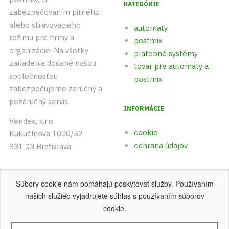
KATEGÓRIE
zabezpečovaním pitného
alebo stravovacieho
automaty
režimu pre firmy a
postmix
organizácie. Na všetky
platobné systémy
zariadenia dodané našou
tovar pre automaty a
spoločnosťou
postmix
zabezpečujeme záručný a
pozáručný servis.
INFORMÁCIE
Vendea, s.r.o.
cookie
Kukučínova 1000/52
ochrana údajov
831 03 Bratislava
+421 (0)903 542 893
Súbory cookie nám pomáhajú poskytovať služby. Používaním
+421 (0)915 742 891
našich služieb vyjadrujete súhlas s používaním súborov
cookie.