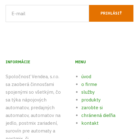
INFORMÁCIE
MENU
Spoločnosť Vendea, s.r.o.
úvod
sa zaoberá činnosťami
o firme
spojenými so všetkým, čo
služby
sa týka nápojových
produkty
automatov, predajných
zarobte si
automatov, automatov na
chránená dieľňa
jedlo, postmix zariadení,
kontakt
surovín pre automaty a
postmix, či