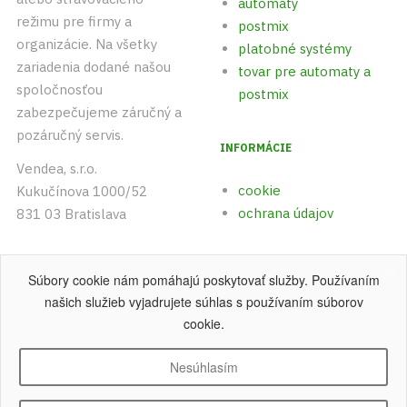
automaty
režimu pre firmy a
postmix
organizácie. Na všetky
platobné systémy
zariadenia dodané našou
tovar pre automaty a
spoločnosťou
postmix
zabezpečujeme záručný a
pozáručný servis.
INFORMÁCIE
Vendea, s.r.o.
cookie
Kukučínova 1000/52
ochrana údajov
831 03 Bratislava
+421 (0)903 542 893
Súbory cookie nám pomáhajú poskytovať služby. Používaním
+421 (0)915 742 891
našich služieb vyjadrujete súhlas s používaním súborov
cookie.
Nesúhlasím
Copyright © 2004 - 2026 Vendea, s.r.o
.
Všetky práva vyhradené.