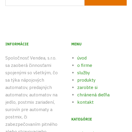
INFORMÁCIE
MENU
Spoločnosť Vendea, s.r.o.
úvod
sa zaoberá činnosťami
o firme
spojenými so všetkým, čo
služby
sa týka nápojových
produkty
automatov, predajných
zarobte si
automatov, automatov na
chránená dieľňa
jedlo, postmix zariadení,
kontakt
surovín pre automaty a
postmix, či
KATEGÓRIE
zabezpečovaním pitného
alebo stravovacieho