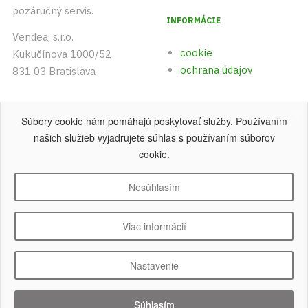
pozáručný servis.
INFORMÁCIE
Vendea, s.r.o.
cookie
Kukučínova 1000/52
ochrana údajov
831 03 Bratislava
+421 (0)903 542 893
Súbory cookie nám pomáhajú poskytovať služby. Používaním
+421 (0)915 742 891
našich služieb vyjadrujete súhlas s používaním súborov
cookie.
Nesúhlasím
Copyright © 2004 - 2026 Vendea, s.r.o
.
Všetky práva vyhradené.
Viac informácií
Nastavenie
Súhlasím