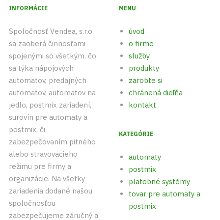
INFORMÁCIE
MENU
Spoločnosť Vendea, s.r.o.
úvod
sa zaoberá činnosťami
o firme
spojenými so všetkým, čo
služby
sa týka nápojových
produkty
automatov, predajných
zarobte si
automatov, automatov na
chránená dieľňa
jedlo, postmix zariadení,
kontakt
surovín pre automaty a
postmix, či
KATEGÓRIE
zabezpečovaním pitného
alebo stravovacieho
automaty
režimu pre firmy a
postmix
organizácie. Na všetky
platobné systémy
zariadenia dodané našou
tovar pre automaty a
spoločnosťou
postmix
zabezpečujeme záručný a