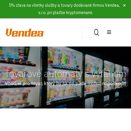
5% zľava na všetky služby a tovary dodávané firmou Vendea,
s.r.o. pri platbe kryptomenami.
Tovarové automaty s výťahom
Vhodné pre tovar, ktorý by sa pri páde mohol nepoškodiť