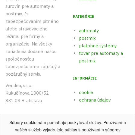
surovín pre automaty a
postmix, či
KATEGÓRIE
zabezpečovaním pitného
alebo stravovacieho
automaty
režimu pre firmy a
postmix
organizácie. Na všetky
platobné systémy
zariadenia dodané našou
tovar pre automaty a
spoločnosťou
postmix
zabezpečujeme záručný a
pozáručný servis.
INFORMÁCIE
Vendea, s.r.o.
cookie
Kukučínova 1000/52
ochrana údajov
831 03 Bratislava
+421 (0)903 542 893
Súbory cookie nám pomáhajú poskytovať služby. Používaním
+421 (0)915 742 891
našich služieb vyjadrujete súhlas s používaním súborov