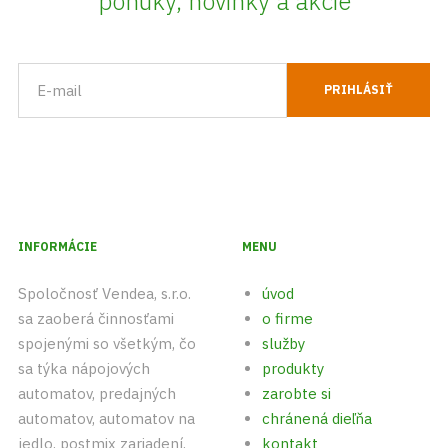
ponuky, novinky a akcie
INFORMÁCIE
MENU
Spoločnosť Vendea, s.r.o.
úvod
sa zaoberá činnosťami
o firme
spojenými so všetkým, čo
služby
sa týka nápojových
produkty
automatov, predajných
zarobte si
automatov, automatov na
chránená dieľňa
jedlo, postmix zariadení,
kontakt