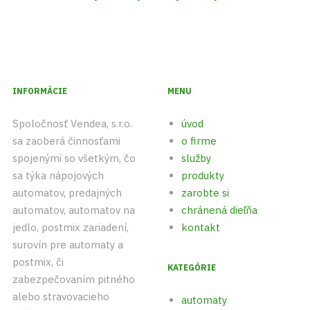
INFORMÁCIE
MENU
Spoločnosť Vendea, s.r.o.
úvod
sa zaoberá činnosťami
o firme
spojenými so všetkým, čo
služby
sa týka nápojových
produkty
automatov, predajných
zarobte si
automatov, automatov na
chránená dieľňa
jedlo, postmix zariadení,
kontakt
surovín pre automaty a
postmix, či
KATEGÓRIE
zabezpečovaním pitného
alebo stravovacieho
automaty