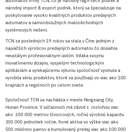
automatov firmy TCN, čo je národný high-tech podnik a
národný import & export podnik, ktorý sa špecializuje na
poskytovanie vysoko kvalitných produktov predajných
automatov a samoobslužných maloobchodných
systémových riešení.
TCN za posledných 19 rokov sa stala v Číne jedným z
najväčších výrobcov predajných automatov čo dosiahla
neustálym profesionálnym úsilím. Vďaka svojmu
inovatívnemu dizajnu, vyspelým technologickým
aplikáciám a vynikajúcemu výkonu spoločnosť vyvinula a
vyrobila sériu produktov, ktoré sa používajú vo viac ako 100
krajinách a regiónoch po celom svete.
Spoločnosť TCN sa nachádza v meste Ningxiang City,
Hunan Province. V súčasnosti má závod s rozlohou viac
ako 200 000 metrov štvorcových, ročnú výrobnú kapacitu
300 000 jednotiek ročne, fixné aktíva vo výške viac ako
500 miliónov juanov a kumulovaný predaj viac ako 100 000