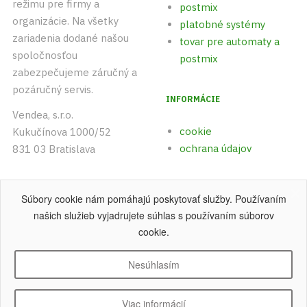
režimu pre firmy a
postmix
organizácie. Na všetky
platobné systémy
zariadenia dodané našou
tovar pre automaty a
spoločnosťou
postmix
zabezpečujeme záručný a
pozáručný servis.
INFORMÁCIE
Vendea, s.r.o.
cookie
Kukučínova 1000/52
ochrana údajov
831 03 Bratislava
+421 (0)903 542 893
Súbory cookie nám pomáhajú poskytovať služby. Používaním
+421 (0)915 742 891
našich služieb vyjadrujete súhlas s používaním súborov
cookie.
Nesúhlasím
Copyright © 2004 - 2026 Vendea, s.r.o
.
Všetky práva vyhradené.
Viac informácií