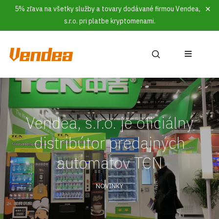
5% zľava na všetky služby a tovary dodávané firmou Vendea,
s.r.o. pri platbe kryptomenami.
Vendea, s.r.o. je oficiálny
distribútor predajných
automatov TCN
NOVINKY